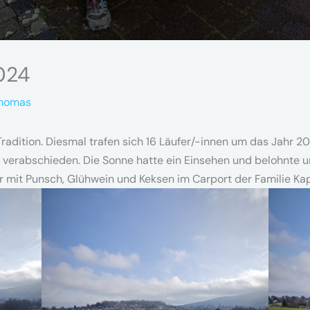
2024
homas
 Tradition. Diesmal trafen sich 16 Läufer/-innen um das Jah
erabschieden. Die Sonne hatte ein Einsehen und belohnte un
mit Punsch, Glühwein und Keksen im Carport der Familie Kap