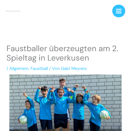
Zum
Inhalt
springen
Faustballer überzeugten am 2.
Spieltag in Leverkusen
/
Allgemein
,
Faustball
/ Von
Gabi Meyreis