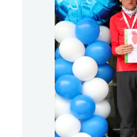
über
10
km