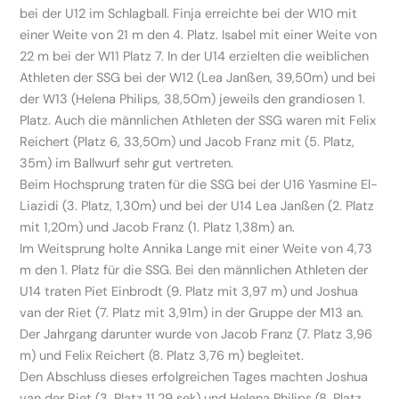
bei der U12 im Schlagball. Finja erreichte bei der W10 mit
einer Weite von 21 m den 4. Platz. Isabel mit einer Weite von
22 m bei der W11 Platz 7. In der U14 erzielten die weiblichen
Athleten der SSG bei der W12 (Lea Janßen, 39,50m) und bei
der W13 (Helena Philips, 38,50m) jeweils den grandiosen 1.
Platz. Auch die männlichen Athleten der SSG waren mit Felix
Reichert (Platz 6, 33,50m) und Jacob Franz mit (5. Platz,
35m) im Ballwurf sehr gut vertreten.
Beim Hochsprung traten für die SSG bei der U16 Yasmine El-
Liazidi (3. Platz, 1,30m) und bei der U14 Lea Janßen (2. Platz
mit 1,20m) und Jacob Franz (1. Platz 1,38m) an.
Im Weitsprung holte Annika Lange mit einer Weite von 4,73
m den 1. Platz für die SSG. Bei den männlichen Athleten der
U14 traten Piet Einbrodt (9. Platz mit 3,97 m) und Joshua
van der Riet (7. Platz mit 3,91m) in der Gruppe der M13 an.
Der Jahrgang darunter wurde von Jacob Franz (7. Platz 3,96
m) und Felix Reichert (8. Platz 3,76 m) begleitet.
Den Abschluss dieses erfolgreichen Tages machten Joshua
van der Riet (3. Platz 11,29 sek) und Helena Philips (8. Platz,